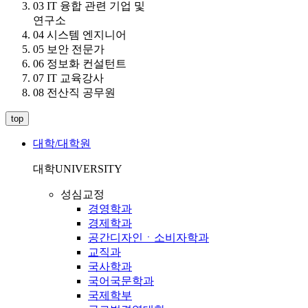
03 IT 융합 관련 기업 및
연구소
04 시스템 엔지니어
05 보안 전문가
06 정보화 컨설턴트
07 IT 교육강사
08 전산직 공무원
top
대학/대학원
대학
UNIVERSITY
성심교정
경영학과
경제학과
공간디자인ㆍ소비자학과
교직과
국사학과
국어국문학과
국제학부