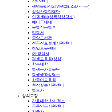
상담센터
생명윤리심의위원회(IRB사무국)
성심산학협력단
인권센터(성폭력상담소)
예비군대대
융합전공학부
입학처
중앙도서관
전공진로설계지원센터
창업보육센터
취·창업처
평생교육원(성심)
학부대학
학생군사교육단
학생생활상담소
한국어교육원
현장실습지원센터
학보사
성의교정
간호대학 학사정보
공동연구지원센터
기숙사