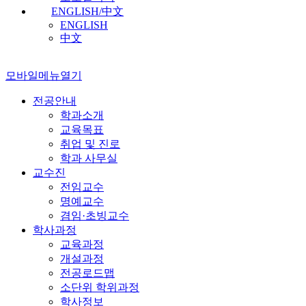
ENGLISH/中文
ENGLISH
中文
모바일메뉴열기
전공안내
학과소개
교육목표
취업 및 진로
학과 사무실
교수진
전임교수
명예교수
겸임·초빙교수
학사과정
교육과정
개설과정
전공로드맵
소단위 학위과정
학사정보