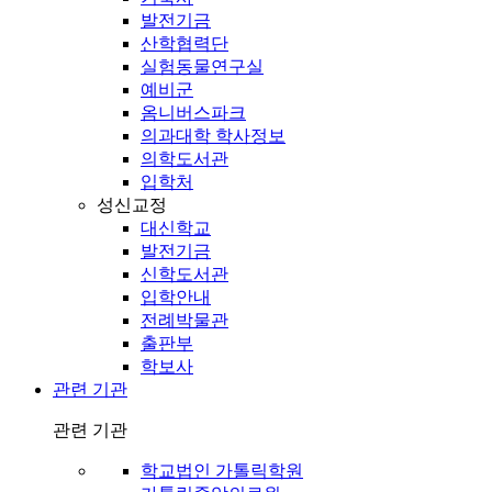
발전기금
산학협력단
실험동물연구실
예비군
옴니버스파크
의과대학 학사정보
의학도서관
입학처
성신교정
대신학교
발전기금
신학도서관
입학안내
전례박물관
출판부
학보사
관련 기관
관련 기관
학교법인 가톨릭학원