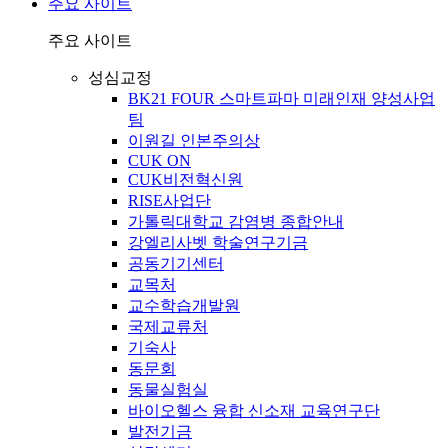
주요 사이트
주요 사이트
성심교정
BK21 FOUR 스마트파마 미래인재 양성사업
팀
이원길 인본주의상
CUK ON
CUK비전혁신원
RISE사업단
가톨릭대학교 감염병 종합안내
강엘리사벳 학술연구기금
공동기기센터
교목처
교수학습개발원
국제교류처
기숙사
동문회
동물실험실
바이오헬스 융합 신소재 교육연구단
발전기금