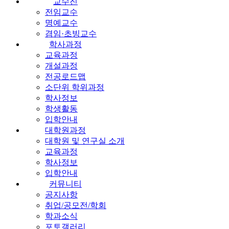
교수진
전임교수
명예교수
겸임·초빙교수
학사과정
교육과정
개설과정
전공로드맵
소단위 학위과정
학사정보
학생활동
입학안내
대학원과정
대학원 및 연구실 소개
교육과정
학사정보
입학안내
커뮤니티
공지사항
취업/공모전/학회
학과소식
포토갤러리