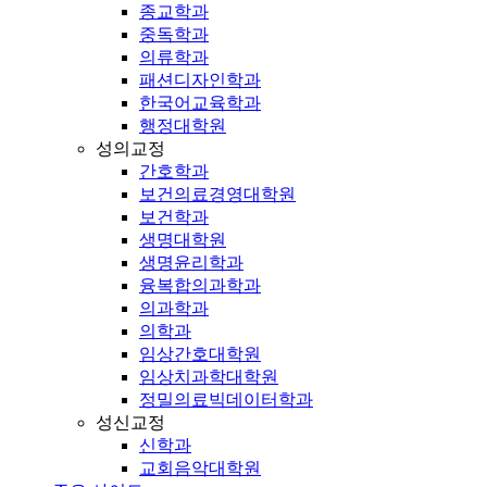
종교학과
중독학과
의류학과
패션디자인학과
한국어교육학과
행정대학원
성의교정
간호학과
보건의료경영대학원
보건학과
생명대학원
생명윤리학과
융복합의과학과
의과학과
의학과
임상간호대학원
임상치과학대학원
정밀의료빅데이터학과
성신교정
신학과
교회음악대학원