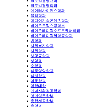
글로벌경영대학
글로벌경영학과
데이터사이언스학과
물리학과
미디어기술콘텐츠학과
바이오로직스공학부
바이오메디컬소프트웨어학과
바이오메디컬화학공학과
법학과
사회복지학과
사회학과
생명공학과
성악과
수학과
식품영양학과
심리학과
아동학과
약학대학
에너지환경공학과
영어영문학부
융합전공학부
음악과