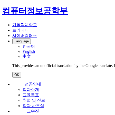
컴퓨터정보공학부
가톨릭대학교
트리니티
사이버캠퍼스
Language
한국어
English
中文
This provides an unofficial translation by the Google translate.
OK
전공안내
학과소개
교육목표
취업 및 진로
학과 사무실
교수진