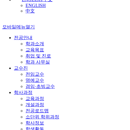
ENGLISH
中文
모바일메뉴열기
전공안내
학과소개
교육목표
취업 및 진로
학과 사무실
교수진
전임교수
명예교수
겸임·초빙교수
학사과정
교육과정
개설과정
전공로드맵
소단위 학위과정
학사정보
학생활동