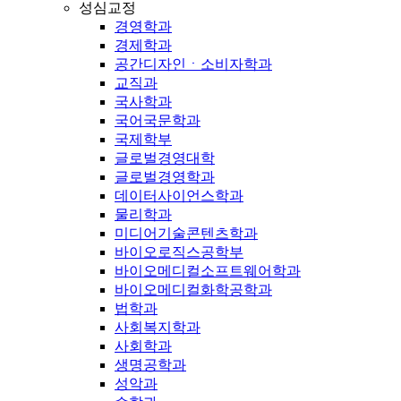
성심교정
경영학과
경제학과
공간디자인ㆍ소비자학과
교직과
국사학과
국어국문학과
국제학부
글로벌경영대학
글로벌경영학과
데이터사이언스학과
물리학과
미디어기술콘텐츠학과
바이오로직스공학부
바이오메디컬소프트웨어학과
바이오메디컬화학공학과
법학과
사회복지학과
사회학과
생명공학과
성악과