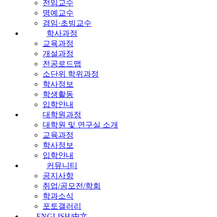
전임교수
명예교수
겸임·초빙교수
학사과정
교육과정
개설과정
전공로드맵
소단위 학위과정
학사정보
학생활동
입학안내
대학원과정
대학원 및 연구실 소개
교육과정
학사정보
입학안내
커뮤니티
공지사항
취업/공모전/학회
학과소식
포토갤러리
ENGLISH/中文