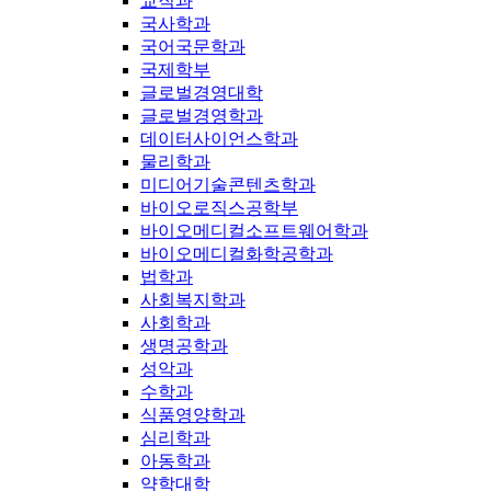
교직과
국사학과
국어국문학과
국제학부
글로벌경영대학
글로벌경영학과
데이터사이언스학과
물리학과
미디어기술콘텐츠학과
바이오로직스공학부
바이오메디컬소프트웨어학과
바이오메디컬화학공학과
법학과
사회복지학과
사회학과
생명공학과
성악과
수학과
식품영양학과
심리학과
아동학과
약학대학