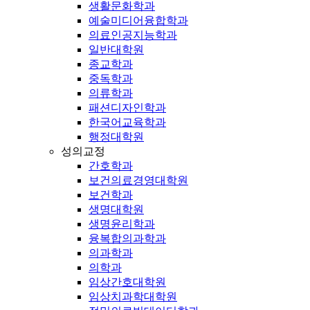
생활문화학과
예술미디어융합학과
의료인공지능학과
일반대학원
종교학과
중독학과
의류학과
패션디자인학과
한국어교육학과
행정대학원
성의교정
간호학과
보건의료경영대학원
보건학과
생명대학원
생명윤리학과
융복합의과학과
의과학과
의학과
임상간호대학원
임상치과학대학원