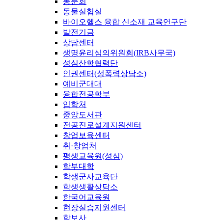
동문회
동물실험실
바이오헬스 융합 신소재 교육연구단
발전기금
상담센터
생명윤리심의위원회(IRB사무국)
성심산학협력단
인권센터(성폭력상담소)
예비군대대
융합전공학부
입학처
중앙도서관
전공진로설계지원센터
창업보육센터
취·창업처
평생교육원(성심)
학부대학
학생군사교육단
학생생활상담소
한국어교육원
현장실습지원센터
학보사