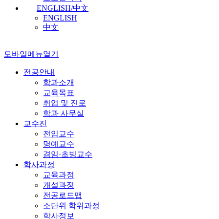
ENGLISH/中文
ENGLISH
中文
모바일메뉴열기
전공안내
학과소개
교육목표
취업 및 진로
학과 사무실
교수진
전임교수
명예교수
겸임·초빙교수
학사과정
교육과정
개설과정
전공로드맵
소단위 학위과정
학사정보