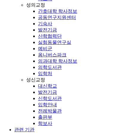
성의교정
간호대학 학사정보
공동연구지원센터
기숙사
발전기금
산학협력단
실험동물연구실
예비군
옴니버스파크
의과대학 학사정보
의학도서관
입학처
성신교정
대신학교
발전기금
신학도서관
입학안내
전례박물관
출판부
학보사
관련 기관