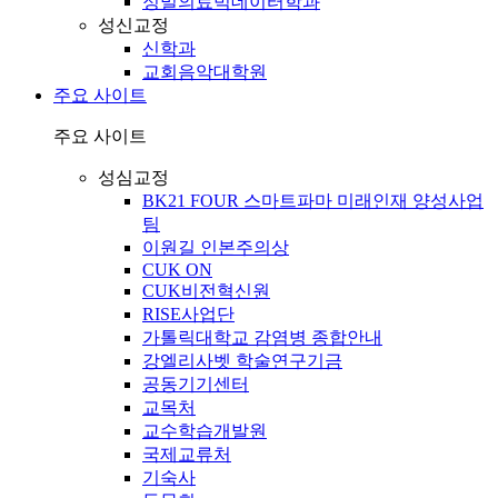
정밀의료빅데이터학과
성신교정
신학과
교회음악대학원
주요 사이트
주요 사이트
성심교정
BK21 FOUR 스마트파마 미래인재 양성사업
팀
이원길 인본주의상
CUK ON
CUK비전혁신원
RISE사업단
가톨릭대학교 감염병 종합안내
강엘리사벳 학술연구기금
공동기기센터
교목처
교수학습개발원
국제교류처
기숙사