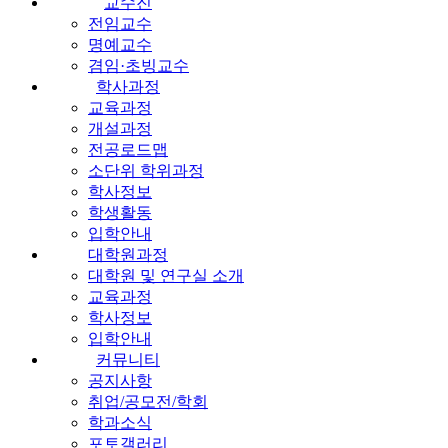
교수진
전임교수
명예교수
겸임·초빙교수
학사과정
교육과정
개설과정
전공로드맵
소단위 학위과정
학사정보
학생활동
입학안내
대학원과정
대학원 및 연구실 소개
교육과정
학사정보
입학안내
커뮤니티
공지사항
취업/공모전/학회
학과소식
포토갤러리