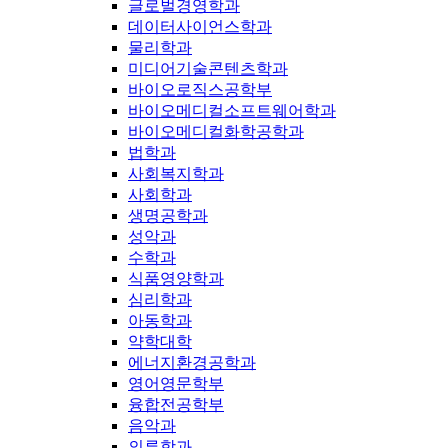
글로벌경영학과
데이터사이언스학과
물리학과
미디어기술콘텐츠학과
바이오로직스공학부
바이오메디컬소프트웨어학과
바이오메디컬화학공학과
법학과
사회복지학과
사회학과
생명공학과
성악과
수학과
식품영양학과
심리학과
아동학과
약학대학
에너지환경공학과
영어영문학부
융합전공학부
음악과
의류학과