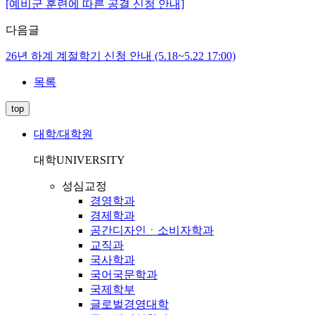
[예비군 훈련에 따른 공결 신청 안내]
다음글
26년 하계 계절학기 신청 안내 (5.18~5.22 17:00)
목록
top
대학/대학원
대학
UNIVERSITY
성심교정
경영학과
경제학과
공간디자인ㆍ소비자학과
교직과
국사학과
국어국문학과
국제학부
글로벌경영대학