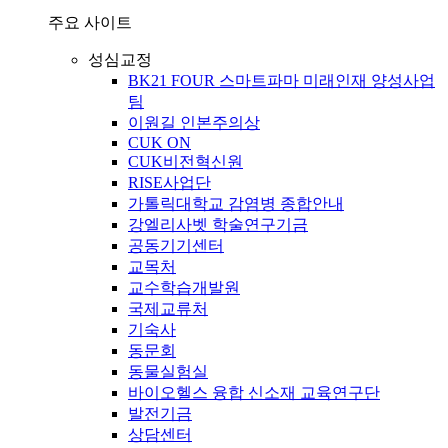
주요 사이트
성심교정
BK21 FOUR 스마트파마 미래인재 양성사업
팀
이원길 인본주의상
CUK ON
CUK비전혁신원
RISE사업단
가톨릭대학교 감염병 종합안내
강엘리사벳 학술연구기금
공동기기센터
교목처
교수학습개발원
국제교류처
기숙사
동문회
동물실험실
바이오헬스 융합 신소재 교육연구단
발전기금
상담센터