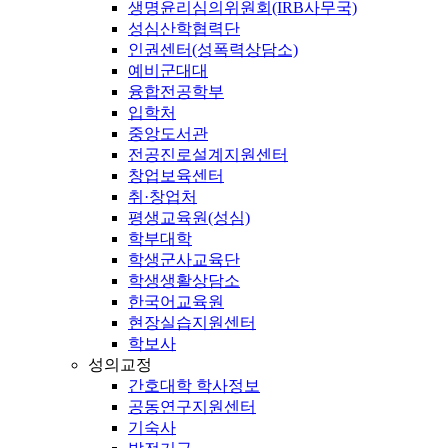
생명윤리심의위원회(IRB사무국)
성심산학협력단
인권센터(성폭력상담소)
예비군대대
융합전공학부
입학처
중앙도서관
전공진로설계지원센터
창업보육센터
취·창업처
평생교육원(성심)
학부대학
학생군사교육단
학생생활상담소
한국어교육원
현장실습지원센터
학보사
성의교정
간호대학 학사정보
공동연구지원센터
기숙사