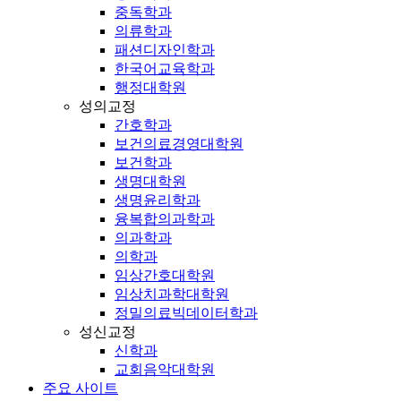
중독학과
의류학과
패션디자인학과
한국어교육학과
행정대학원
성의교정
간호학과
보건의료경영대학원
보건학과
생명대학원
생명윤리학과
융복합의과학과
의과학과
의학과
임상간호대학원
임상치과학대학원
정밀의료빅데이터학과
성신교정
신학과
교회음악대학원
주요 사이트