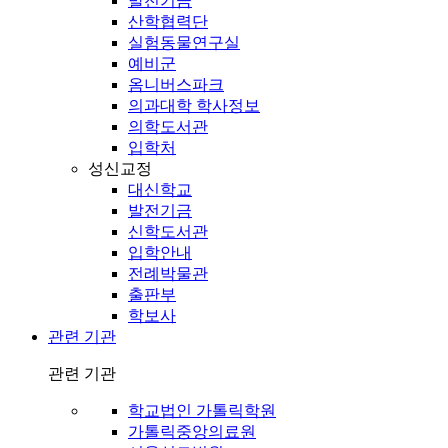
발전기금
산학협력단
실험동물연구실
예비군
옴니버스파크
의과대학 학사정보
의학도서관
입학처
성신교정
대신학교
발전기금
신학도서관
입학안내
전례박물관
출판부
학보사
관련 기관
관련 기관
학교법인 가톨릭학원
가톨릭중앙의료원