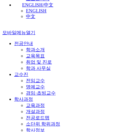
ENGLISH/中文
ENGLISH
中文
모바일메뉴열기
전공안내
학과소개
교육목표
취업 및 진로
학과 사무실
교수진
전임교수
명예교수
겸임·초빙교수
학사과정
교육과정
개설과정
전공로드맵
소단위 학위과정
학사정보