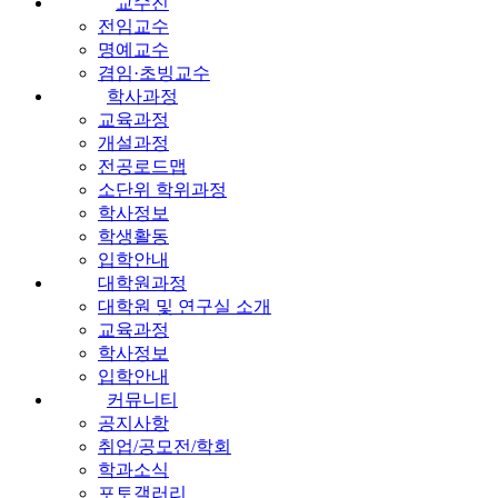
교수진
전임교수
명예교수
겸임·초빙교수
학사과정
교육과정
개설과정
전공로드맵
소단위 학위과정
학사정보
학생활동
입학안내
대학원과정
대학원 및 연구실 소개
교육과정
학사정보
입학안내
커뮤니티
공지사항
취업/공모전/학회
학과소식
포토갤러리