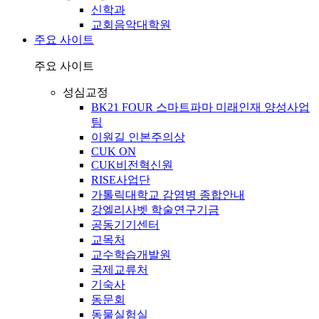
신학과
교회음악대학원
주요 사이트
주요 사이트
성심교정
BK21 FOUR 스마트파마 미래인재 양성사업
팀
이원길 인본주의상
CUK ON
CUK비전혁신원
RISE사업단
가톨릭대학교 감염병 종합안내
강엘리사벳 학술연구기금
공동기기센터
교목처
교수학습개발원
국제교류처
기숙사
동문회
동물실험실