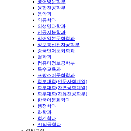
영어영문학부
융합전공학부
음악과
의류학과
의생명과학과
인공지능학과
일어일본문화학과
정보통신전자공학부
중국언어문화학과
철학과
컴퓨터정보공학부
특수교육과
프랑스어문화학과
학부대학(인문사회계열)
학부대학(자연공학계열)
학부대학(자유전공학부)
한국어문화학과
행정학과
화학과
회계학과
AI의공학과
성의교정