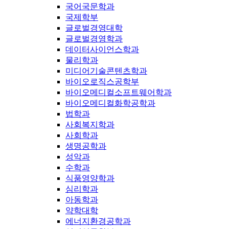
국어국문학과
국제학부
글로벌경영대학
글로벌경영학과
데이터사이언스학과
물리학과
미디어기술콘텐츠학과
바이오로직스공학부
바이오메디컬소프트웨어학과
바이오메디컬화학공학과
법학과
사회복지학과
사회학과
생명공학과
성악과
수학과
식품영양학과
심리학과
아동학과
약학대학
에너지환경공학과