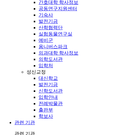
간호대학 학사정보
공동연구지원센터
기숙사
발전기금
산학협력단
실험동물연구실
예비군
옴니버스파크
의과대학 학사정보
의학도서관
입학처
성신교정
대신학교
발전기금
신학도서관
입학안내
전례박물관
출판부
학보사
관련 기관
관련 기관