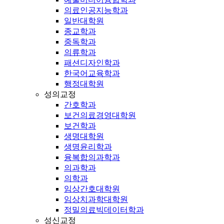
의료인공지능학과
일반대학원
종교학과
중독학과
의류학과
패션디자인학과
한국어교육학과
행정대학원
성의교정
간호학과
보건의료경영대학원
보건학과
생명대학원
생명윤리학과
융복합의과학과
의과학과
의학과
임상간호대학원
임상치과학대학원
정밀의료빅데이터학과
성신교정