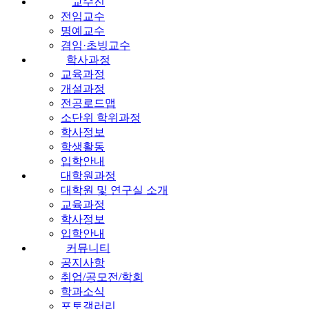
교수진
전임교수
명예교수
겸임·초빙교수
학사과정
교육과정
개설과정
전공로드맵
소단위 학위과정
학사정보
학생활동
입학안내
대학원과정
대학원 및 연구실 소개
교육과정
학사정보
입학안내
커뮤니티
공지사항
취업/공모전/학회
학과소식
포토갤러리