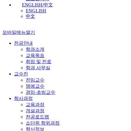
ENGLISH/中文
ENGLISH
中文
모바일메뉴열기
전공안내
학과소개
교육목표
취업 및 진로
학과 사무실
교수진
전임교수
명예교수
겸임·초빙교수
학사과정
교육과정
개설과정
전공로드맵
소단위 학위과정
학사정보