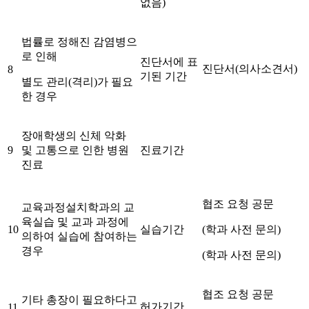
없음)
법률로 정해진 감염병으
로 인해
진단서에 표
진단서(의사소견서)
8
기된 기간
별도 관리(격리)가 필요
한 경우
장애학생의 신체 악화
9
및 고통으로 인한 병원
진료기간
진료
협조 요청 공문
교육과정설치학과의 교
육실습 및 교과 과정에
10
실습기간
(학과 사전 문의)
의하여 실습에 참여하는
경우
(학과 사전 문의)
협조 요청 공문
기타 총장이 필요하다고
허가기간
11