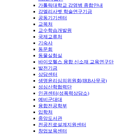
가톨릭대학교 감염병 종합안내
강엘리사벳 학술연구기금
공동기기센터
교목처
교수학습개발원
국제교류처
기숙사
동문회
동물실험실
바이오헬스 융합 신소재 교육연구단
발전기금
상담센터
생명윤리심의위원회(IRB사무국)
성심산학협력단
인권센터(성폭력상담소)
예비군대대
융합전공학부
입학처
중앙도서관
전공진로설계지원센터
창업보육센터