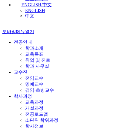
ENGLISH/中文
ENGLISH
中文
모바일메뉴열기
전공안내
학과소개
교육목표
취업 및 진로
학과 사무실
교수진
전임교수
명예교수
겸임·초빙교수
학사과정
교육과정
개설과정
전공로드맵
소단위 학위과정
학사정보