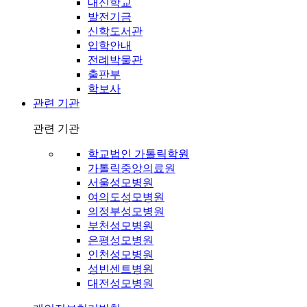
대신학교
발전기금
신학도서관
입학안내
전례박물관
출판부
학보사
관련 기관
관련 기관
학교법인 가톨릭학원
가톨릭중앙의료원
서울성모병원
여의도성모병원
의정부성모병원
부천성모병원
은평성모병원
인천성모병원
성빈센트병원
대전성모병원