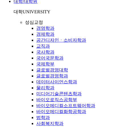
대학/대학원
대학
UNIVERSITY
성심교정
경영학과
경제학과
공간디자인ㆍ소비자학과
교직과
국사학과
국어국문학과
국제학부
글로벌경영대학
글로벌경영학과
데이터사이언스학과
물리학과
미디어기술콘텐츠학과
바이오로직스공학부
바이오메디컬소프트웨어학과
바이오메디컬화학공학과
법학과
사회복지학과