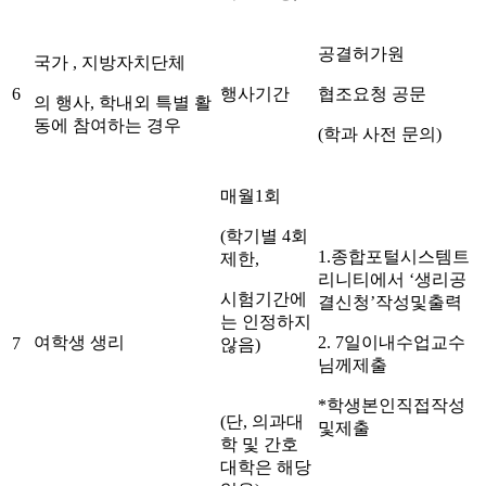
공결허가원
국가 , 지방자치단체
6
행사기간
협조요청 공문
의 행사, 학내외 특별 활
동에 참여하는 경우
(학과 사전 문의)
매월1회
(학기별 4회
1.종합포털시스템트
제한,
리니티에서 ‘생리공
시험기간에
결신청’작성및출력
는 인정하지
여학생 생리
2. 7일이내수업교수
7
않음)
님께제출
*학생본인직접작성
(단, 의과대
및제출
학 및 간호
대학은 해당