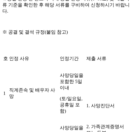
류 기준을 확인한 후 해당 서류를 구비하여 신청하시기 바랍니
다.
※ 공결 및 결석 규정(붙임 참고)
호
인정 사유
인정기간
제출 서류
사망당일을
포함한 5일
이내
직계존속 및 배우자 사
1
망
(토/일요일,
공휴일 포
1. 사망진단서
함)
2. 가족관계증명서
사망당일을