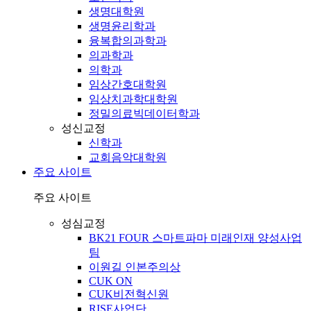
생명대학원
생명윤리학과
융복합의과학과
의과학과
의학과
임상간호대학원
임상치과학대학원
정밀의료빅데이터학과
성신교정
신학과
교회음악대학원
주요 사이트
주요 사이트
성심교정
BK21 FOUR 스마트파마 미래인재 양성사업
팀
이원길 인본주의상
CUK ON
CUK비전혁신원
RISE사업단