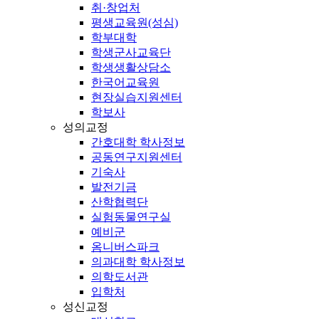
취·창업처
평생교육원(성심)
학부대학
학생군사교육단
학생생활상담소
한국어교육원
현장실습지원센터
학보사
성의교정
간호대학 학사정보
공동연구지원센터
기숙사
발전기금
산학협력단
실험동물연구실
예비군
옴니버스파크
의과대학 학사정보
의학도서관
입학처
성신교정