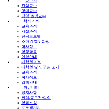
교수진
전임교수
명예교수
겸임·초빙교수
학사과정
교육과정
개설과정
전공로드맵
소단위 학위과정
학사정보
학생활동
입학안내
대학원과정
대학원 및 연구실 소개
교육과정
학사정보
입학안내
커뮤니티
공지사항
취업/공모전/학회
학과소식
포토갤러리