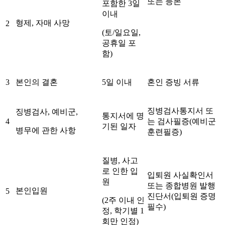
또는 등본
포함한 3일
이내
형제, 자매 사망
2
(토/일요일,
공휴일 포
함)
3
본인의 결혼
5일 이내
혼인 증빙 서류
징병검사통지서 또
징병검사, 예비군,
통지서에 명
4
는 검사필증(예비군
기된 일자
병무에 관한 사항
훈련필증)
질병, 사고
로 인한 입
입퇴원 사실확인서
원
또는 종합병원 발행
본인입원
5
진단서(입퇴원 증명
(2주 이내 인
필수)
정, 학기별 1
회만 인정)