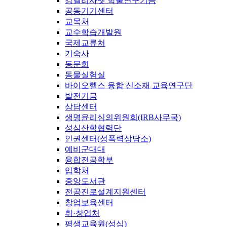
강엘리사벳 학술연구기금
공동기기센터
교목처
교수학습개발원
국제교류처
기숙사
동문회
동물실험실
바이오헬스 융합 신소재 교육연구단
발전기금
상담센터
생명윤리심의위원회(IRB사무국)
성심산학협력단
인권센터(성폭력상담소)
예비군대대
융합전공학부
입학처
중앙도서관
전공진로설계지원센터
창업보육센터
취·창업처
평생교육원(성심)