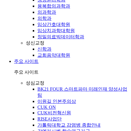
융복합의과학과
의과학과
의학과
임상간호대학원
임상치과학대학원
정밀의료빅데이터학과
성신교정
신학과
교회음악대학원
주요 사이트
주요 사이트
성심교정
BK21 FOUR 스마트파마 미래인재 양성사업
팀
이원길 인본주의상
CUK ON
CUK비전혁신원
RISE사업단
가톨릭대학교 감염병 종합안내