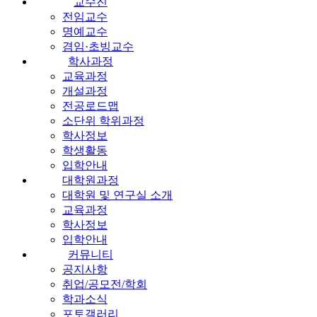
교수진
전임교수
명예교수
겸임·초빙교수
학사과정
교육과정
개설과정
전공로드맵
소단위 학위과정
학사정보
학생활동
입학안내
대학원과정
대학원 및 연구실 소개
교육과정
학사정보
입학안내
커뮤니티
공지사항
취업/공모전/학회
학과소식
포토갤러리