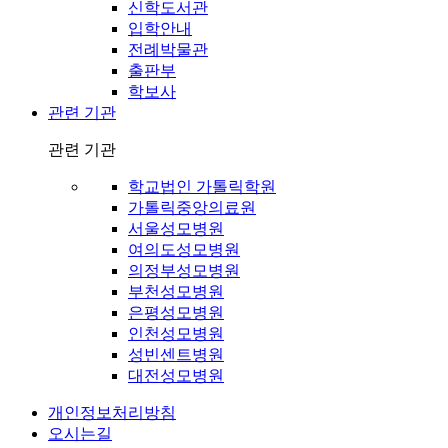
신학도서관
입학안내
전례박물관
출판부
학보사
관련 기관
관련 기관
학교법인 가톨릭학원
가톨릭중앙의료원
서울성모병원
여의도성모병원
의정부성모병원
부천성모병원
은평성모병원
인천성모병원
성빈센트병원
대전성모병원
개인정보처리방침
오시는길