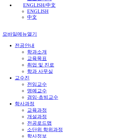
ENGLISH/中文
ENGLISH
中文
모바일메뉴열기
전공안내
학과소개
교육목표
취업 및 진로
학과 사무실
교수진
전임교수
명예교수
겸임·초빙교수
학사과정
교육과정
개설과정
전공로드맵
소단위 학위과정
학사정보