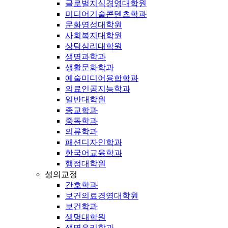
글로벌지식경영대학원
미디어기술콘텐츠학과
문화영성대학원
사회복지대학원
상담심리대학원
생명과학과
생활문화학과
예술미디어융합학과
의료인공지능학과
일반대학원
종교학과
중독학과
의류학과
패션디자인학과
한국어교육학과
행정대학원
성의교정
간호학과
보건의료경영대학원
보건학과
생명대학원
생명윤리학과