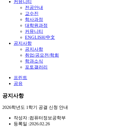
커뮤니티
전공안내
교수진
학사과정
대학원과정
커뮤니티
ENGLISH/中文
공지사항
공지사항
취업/공모전/학회
학과소식
포토갤러리
프린트
공유
공지사항
2026학년도 1학기 공결 신청 안내
작성자 :
컴퓨터정보공학부
등록일 :
2026.02.26