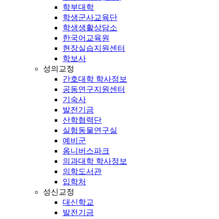
학부대학
학생군사교육단
학생생활상담소
한국어교육원
현장실습지원센터
학보사
성의교정
간호대학 학사정보
공동연구지원센터
기숙사
발전기금
산학협력단
실험동물연구실
예비군
옴니버스파크
의과대학 학사정보
의학도서관
입학처
성신교정
대신학교
발전기금