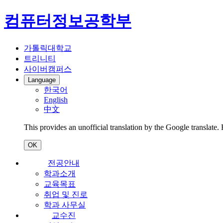
컴퓨터정보공학부
가톨릭대학교
트리니티
사이버캠퍼스
Language
한국어
English
中文
This provides an unofficial translation by the Google translate.
OK
전공안내
학과소개
교육목표
취업 및 진로
학과 사무실
교수진