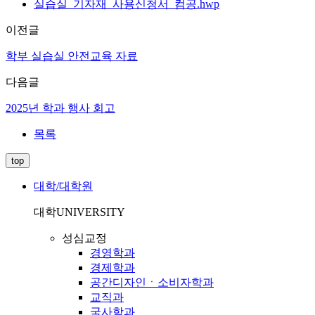
실습실_기자재_사용신청서_컴공.hwp
이전글
학부 실습실 안전교육 자료
다음글
2025년 학과 행사 회고
목록
top
대학/대학원
대학
UNIVERSITY
성심교정
경영학과
경제학과
공간디자인ㆍ소비자학과
교직과
국사학과