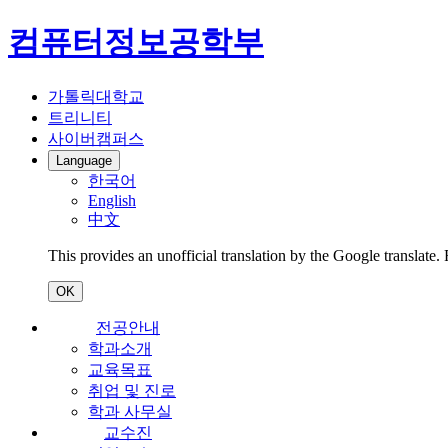
컴퓨터정보공학부
가톨릭대학교
트리니티
사이버캠퍼스
Language
한국어
English
中文
This provides an unofficial translation by the Google translate.
OK
전공안내
학과소개
교육목표
취업 및 진로
학과 사무실
교수진