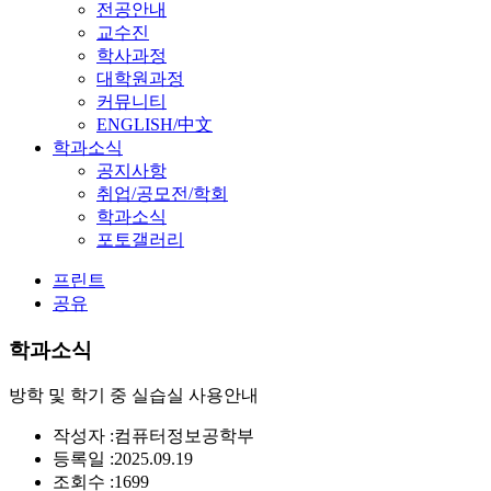
전공안내
교수진
학사과정
대학원과정
커뮤니티
ENGLISH/中文
학과소식
공지사항
취업/공모전/학회
학과소식
포토갤러리
프린트
공유
학과소식
방학 및 학기 중 실습실 사용안내
작성자 :
컴퓨터정보공학부
등록일 :
2025.09.19
조회수 :
1699