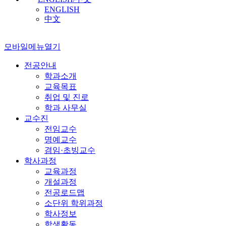
ENGLISH
中文
모바일메뉴열기
전공안내
학과소개
교육목표
취업 및 진로
학과 사무실
교수진
전임교수
명예교수
겸임·초빙교수
학사과정
교육과정
개설과정
전공로드맵
소단위 학위과정
학사정보
학생활동