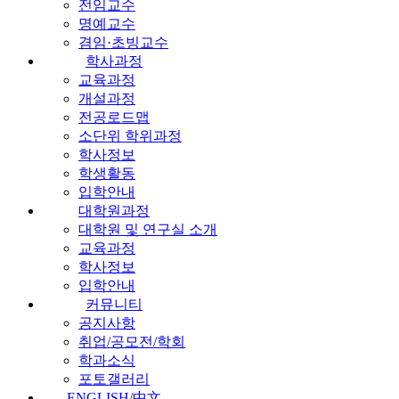
전임교수
명예교수
겸임·초빙교수
학사과정
교육과정
개설과정
전공로드맵
소단위 학위과정
학사정보
학생활동
입학안내
대학원과정
대학원 및 연구실 소개
교육과정
학사정보
입학안내
커뮤니티
공지사항
취업/공모전/학회
학과소식
포토갤러리
ENGLISH/中文