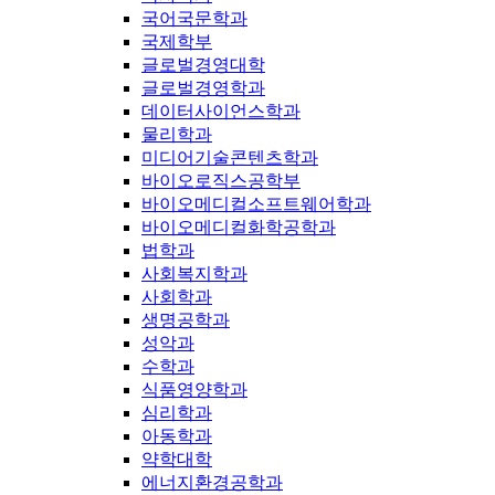
국어국문학과
국제학부
글로벌경영대학
글로벌경영학과
데이터사이언스학과
물리학과
미디어기술콘텐츠학과
바이오로직스공학부
바이오메디컬소프트웨어학과
바이오메디컬화학공학과
법학과
사회복지학과
사회학과
생명공학과
성악과
수학과
식품영양학과
심리학과
아동학과
약학대학
에너지환경공학과