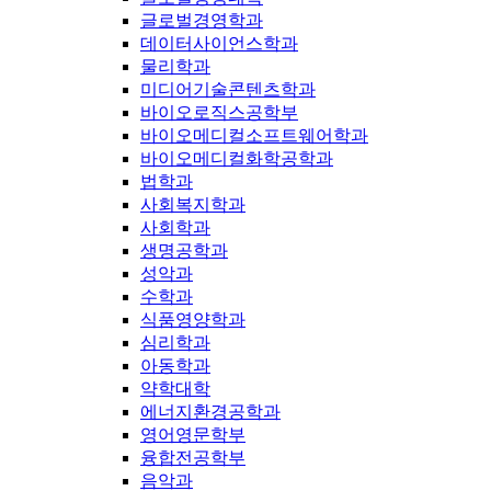
글로벌경영학과
데이터사이언스학과
물리학과
미디어기술콘텐츠학과
바이오로직스공학부
바이오메디컬소프트웨어학과
바이오메디컬화학공학과
법학과
사회복지학과
사회학과
생명공학과
성악과
수학과
식품영양학과
심리학과
아동학과
약학대학
에너지환경공학과
영어영문학부
융합전공학부
음악과