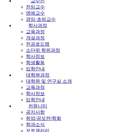
교수진
전임교수
명예교수
겸임·초빙교수
학사과정
교육과정
개설과정
전공로드맵
소단위 학위과정
학사정보
학생활동
입학안내
대학원과정
대학원 및 연구실 소개
교육과정
학사정보
입학안내
커뮤니티
공지사항
취업/공모전/학회
학과소식
포토갤러리