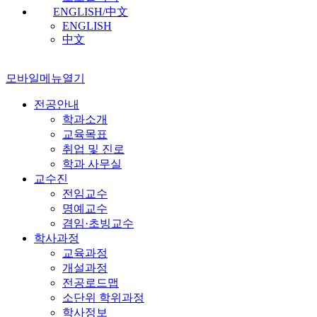
ENGLISH/中文
ENGLISH
中文
모바일메뉴열기
전공안내
학과소개
교육목표
취업 및 진로
학과 사무실
교수진
전임교수
명예교수
겸임·초빙교수
학사과정
교육과정
개설과정
전공로드맵
소단위 학위과정
학사정보