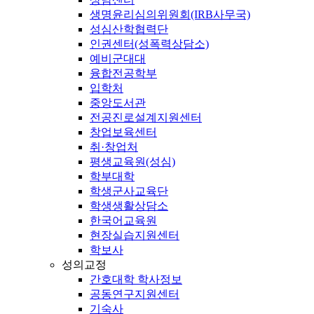
생명윤리심의위원회(IRB사무국)
성심산학협력단
인권센터(성폭력상담소)
예비군대대
융합전공학부
입학처
중앙도서관
전공진로설계지원센터
창업보육센터
취·창업처
평생교육원(성심)
학부대학
학생군사교육단
학생생활상담소
한국어교육원
현장실습지원센터
학보사
성의교정
간호대학 학사정보
공동연구지원센터
기숙사