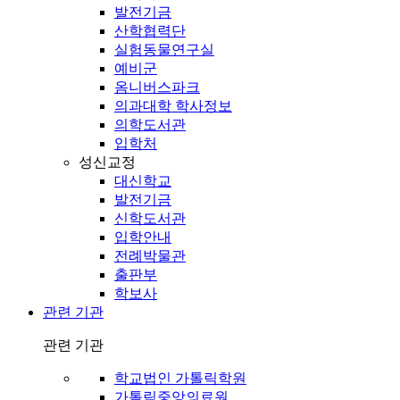
발전기금
산학협력단
실험동물연구실
예비군
옴니버스파크
의과대학 학사정보
의학도서관
입학처
성신교정
대신학교
발전기금
신학도서관
입학안내
전례박물관
출판부
학보사
관련 기관
관련 기관
학교법인 가톨릭학원
가톨릭중앙의료원