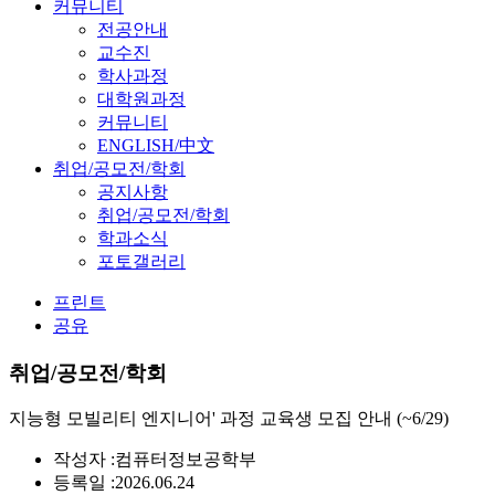
커뮤니티
전공안내
교수진
학사과정
대학원과정
커뮤니티
ENGLISH/中文
취업/공모전/학회
공지사항
취업/공모전/학회
학과소식
포토갤러리
프린트
공유
취업/공모전/학회
지능형 모빌리티 엔지니어' 과정 교육생 모집 안내 (~6/29)
작성자 :
컴퓨터정보공학부
등록일 :
2026.06.24