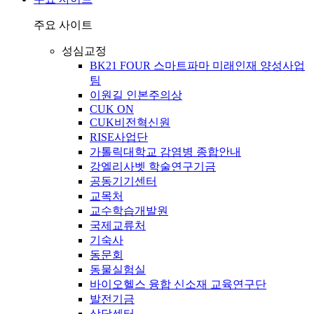
주요 사이트
성심교정
BK21 FOUR 스마트파마 미래인재 양성사업
팀
이원길 인본주의상
CUK ON
CUK비전혁신원
RISE사업단
가톨릭대학교 감염병 종합안내
강엘리사벳 학술연구기금
공동기기센터
교목처
교수학습개발원
국제교류처
기숙사
동문회
동물실험실
바이오헬스 융합 신소재 교육연구단
발전기금
상담센터