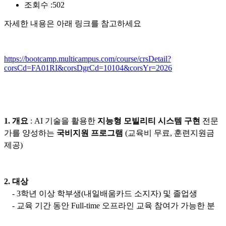
조회수 :
502
자세한 내용은 아래 링크를 참고하세요
https://bootcamp.multicampus.com/course/crsDetail?
corsCd=FA01RI&corsDgrCd=10104&corsYr=2026
1.
개요
:
AI 기술을 활용한
지능형 모빌리티 시스템 구현
전문
가를 양성하는
국비지원 프로그램
(
교육비 무료, 훈련지원금
제공)
2.
대상
-
3
학년 이상 학부생
(
내일배움카드
소지자
)
및 졸업생
-
교육 기간 동안
Full-time
오프라인 교육 참여가 가능한 분