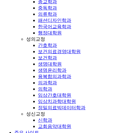
종교학과
중독학과
의류학과
패션디자인학과
한국어교육학과
행정대학원
성의교정
간호학과
보건의료경영대학원
보건학과
생명대학원
생명윤리학과
융복합의과학과
의과학과
의학과
임상간호대학원
임상치과학대학원
정밀의료빅데이터학과
성신교정
신학과
교회음악대학원
주요 사이트