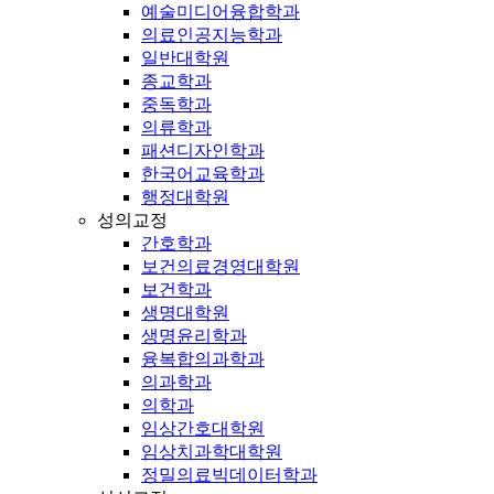
예술미디어융합학과
의료인공지능학과
일반대학원
종교학과
중독학과
의류학과
패션디자인학과
한국어교육학과
행정대학원
성의교정
간호학과
보건의료경영대학원
보건학과
생명대학원
생명윤리학과
융복합의과학과
의과학과
의학과
임상간호대학원
임상치과학대학원
정밀의료빅데이터학과