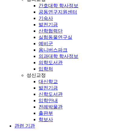
간호대학 학사정보
공동연구지원센터
기숙사
발전기금
산학협력단
실험동물연구실
예비군
옴니버스파크
의과대학 학사정보
의학도서관
입학처
성신교정
대신학교
발전기금
신학도서관
입학안내
전례박물관
출판부
학보사
관련 기관