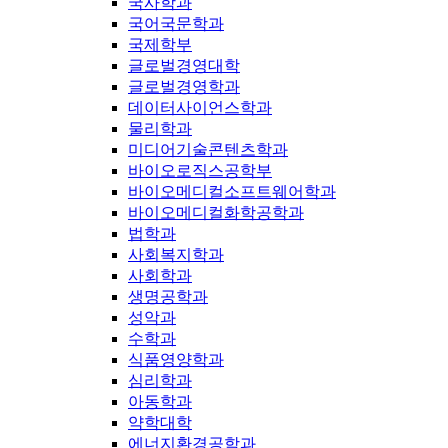
국사학과
국어국문학과
국제학부
글로벌경영대학
글로벌경영학과
데이터사이언스학과
물리학과
미디어기술콘텐츠학과
바이오로직스공학부
바이오메디컬소프트웨어학과
바이오메디컬화학공학과
법학과
사회복지학과
사회학과
생명공학과
성악과
수학과
식품영양학과
심리학과
아동학과
약학대학
에너지환경공학과