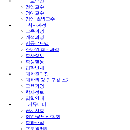
교수진
전임교수
명예교수
겸임·초빙교수
학사과정
교육과정
개설과정
전공로드맵
소단위 학위과정
학사정보
학생활동
입학안내
대학원과정
대학원 및 연구실 소개
교육과정
학사정보
입학안내
커뮤니티
공지사항
취업/공모전/학회
학과소식
포토갤러리