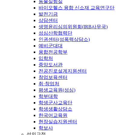
동물실험실
바이오헬스 융합 신소재 교육연구단
발전기금
상담센터
생명윤리심의위원회(IRB사무국)
성심산학협력단
인권센터(성폭력상담소)
예비군대대
융합전공학부
입학처
중앙도서관
전공진로설계지원센터
창업보육센터
취·창업처
평생교육원(성심)
학부대학
학생군사교육단
학생생활상담소
한국어교육원
현장실습지원센터
학보사
성의교정