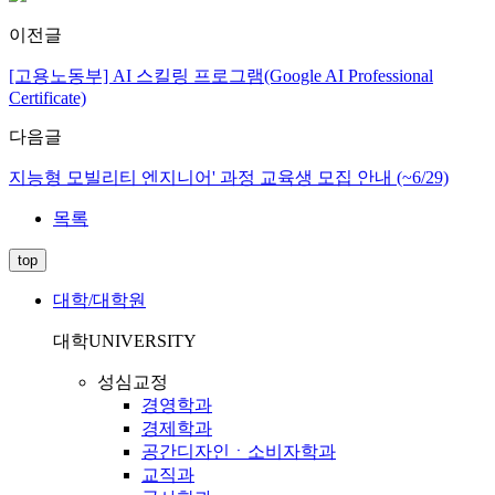
이전글
[고용노동부] AI 스킬링 프로그램(Google AI Professional
Certificate)
다음글
지능형 모빌리티 엔지니어' 과정 교육생 모집 안내 (~6/29)
목록
top
대학/대학원
대학
UNIVERSITY
성심교정
경영학과
경제학과
공간디자인ㆍ소비자학과
교직과