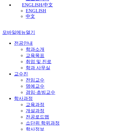
ENGLISH/中文
ENGLISH
中文
모바일메뉴열기
전공안내
학과소개
교육목표
취업 및 진로
학과 사무실
교수진
전임교수
명예교수
겸임·초빙교수
학사과정
교육과정
개설과정
전공로드맵
소단위 학위과정
학사정보