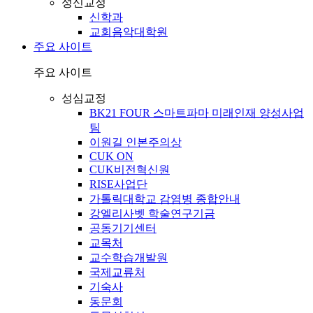
성신교정
신학과
교회음악대학원
주요 사이트
주요 사이트
성심교정
BK21 FOUR 스마트파마 미래인재 양성사업
팀
이원길 인본주의상
CUK ON
CUK비전혁신원
RISE사업단
가톨릭대학교 감염병 종합안내
강엘리사벳 학술연구기금
공동기기센터
교목처
교수학습개발원
국제교류처
기숙사
동문회