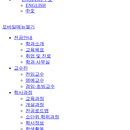
ENGLISH
中文
모바일메뉴열기
전공안내
학과소개
교육목표
취업 및 진로
학과 사무실
교수진
전임교수
명예교수
겸임·초빙교수
학사과정
교육과정
개설과정
전공로드맵
소단위 학위과정
학사정보
학생활동