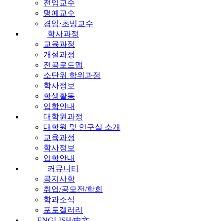
전임교수
명예교수
겸임·초빙교수
학사과정
교육과정
개설과정
전공로드맵
소단위 학위과정
학사정보
학생활동
입학안내
대학원과정
대학원 및 연구실 소개
교육과정
학사정보
입학안내
커뮤니티
공지사항
취업/공모전/학회
학과소식
포토갤러리
ENGLISH/中文