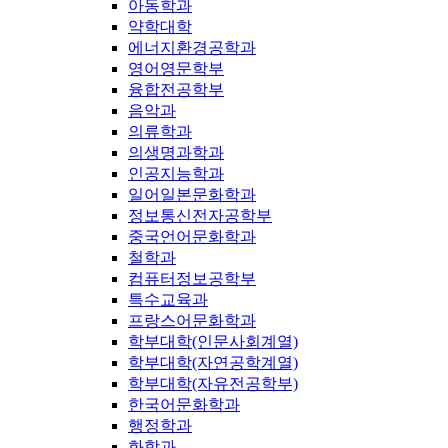
아동학과
약학대학
에너지환경공학과
영어영문학부
융합전공학부
음악과
의류학과
의생명과학과
인공지능학과
일어일본문화학과
정보통신전자공학부
중국언어문화학과
철학과
컴퓨터정보공학부
특수교육과
프랑스어문화학과
학부대학(인문사회계열)
학부대학(자연공학계열)
학부대학(자유전공학부)
한국어문화학과
행정학과
화학과