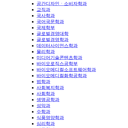
공간디자인ㆍ소비자학과
교직과
국사학과
국어국문학과
국제학부
글로벌경영대학
글로벌경영학과
데이터사이언스학과
물리학과
미디어기술콘텐츠학과
바이오로직스공학부
바이오메디컬소프트웨어학과
바이오메디컬화학공학과
법학과
사회복지학과
사회학과
생명공학과
성악과
수학과
식품영양학과
심리학과