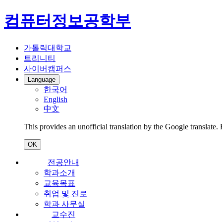
컴퓨터정보공학부
가톨릭대학교
트리니티
사이버캠퍼스
Language
한국어
English
中文
This provides an unofficial translation by the Google translate.
OK
전공안내
학과소개
교육목표
취업 및 진로
학과 사무실
교수진