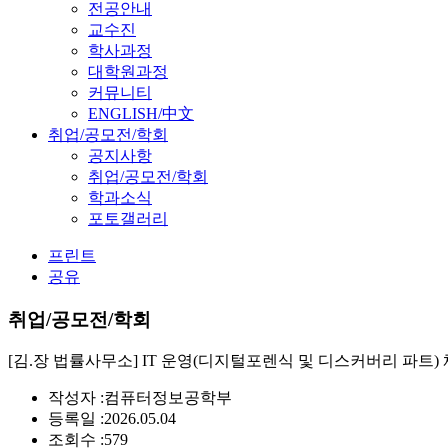
전공안내
교수진
학사과정
대학원과정
커뮤니티
ENGLISH/中文
취업/공모전/학회
공지사항
취업/공모전/학회
학과소식
포토갤러리
프린트
공유
취업/공모전/학회
[김.장 법률사무소] IT 운영(디지털포렌식 및 디스커버리 파트) 채용
작성자 :
컴퓨터정보공학부
등록일 :
2026.05.04
조회수 :
579