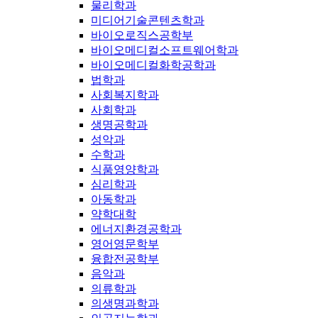
물리학과
미디어기술콘텐츠학과
바이오로직스공학부
바이오메디컬소프트웨어학과
바이오메디컬화학공학과
법학과
사회복지학과
사회학과
생명공학과
성악과
수학과
식품영양학과
심리학과
아동학과
약학대학
에너지환경공학과
영어영문학부
융합전공학부
음악과
의류학과
의생명과학과