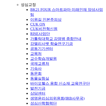
성심교정
BK21 FOUR 스마트파마 미래인재 양성사업
팀
이원길 인본주의상
CUK ON
CUK비전혁신원
RISE사업단
가톨릭대학교 감염병 종합안내
강엘리사벳 학술연구기금
공동기기센터
교목처
교수학습개발원
국제교류처
기숙사
동문회
동물실험실
바이오헬스 융합 신소재 교육연구단
발전기금
상담센터
생명윤리심의위원회(IRB사무국)
성심산학협력단