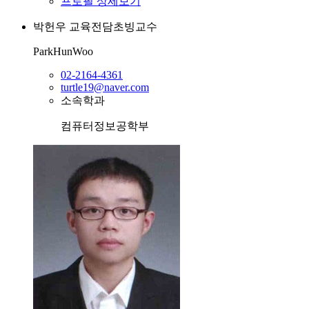
프로필 상세보기
박헌우
교육전담초빙교수
ParkHunWoo
02-2164-4361
turtle19@naver.com
소속학과
컴퓨터정보공학부