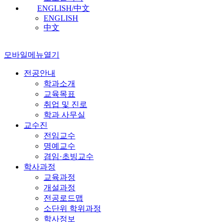
ENGLISH/中文
ENGLISH
中文
모바일메뉴열기
전공안내
학과소개
교육목표
취업 및 진로
학과 사무실
교수진
전임교수
명예교수
겸임·초빙교수
학사과정
교육과정
개설과정
전공로드맵
소단위 학위과정
학사정보