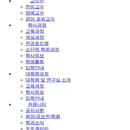
교수진
전임교수
명예교수
겸임·초빙교수
학사과정
교육과정
개설과정
전공로드맵
소단위 학위과정
학사정보
학생활동
입학안내
대학원과정
대학원 및 연구실 소개
교육과정
학사정보
입학안내
커뮤니티
공지사항
취업/공모전/학회
학과소식
포토갤러리