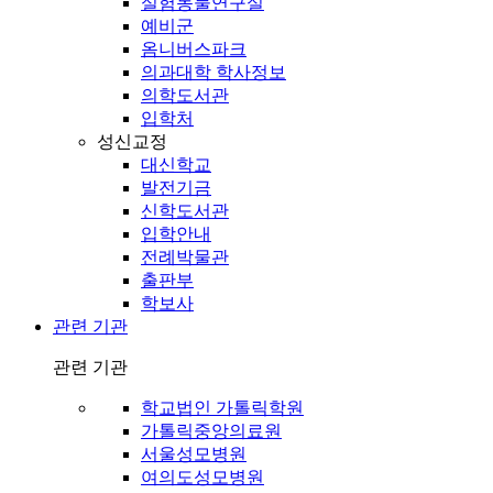
실험동물연구실
예비군
옴니버스파크
의과대학 학사정보
의학도서관
입학처
성신교정
대신학교
발전기금
신학도서관
입학안내
전례박물관
출판부
학보사
관련 기관
관련 기관
학교법인 가톨릭학원
가톨릭중앙의료원
서울성모병원
여의도성모병원