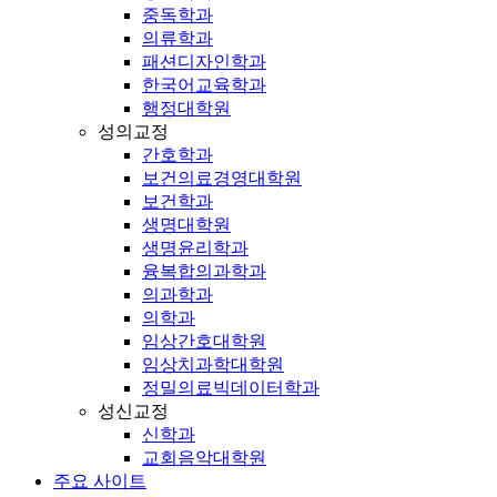
중독학과
의류학과
패션디자인학과
한국어교육학과
행정대학원
성의교정
간호학과
보건의료경영대학원
보건학과
생명대학원
생명윤리학과
융복합의과학과
의과학과
의학과
임상간호대학원
임상치과학대학원
정밀의료빅데이터학과
성신교정
신학과
교회음악대학원
주요 사이트