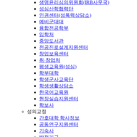
생명윤리심의위원회(IRB사무국)
성심산학협력단
인권센터(성폭력상담소)
예비군대대
융합전공학부
입학처
중앙도서관
전공진로설계지원센터
창업보육센터
취·창업처
평생교육원(성심)
학부대학
학생군사교육단
학생생활상담소
한국어교육원
현장실습지원센터
학보사
성의교정
간호대학 학사정보
공동연구지원센터
기숙사