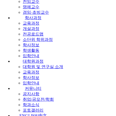
전임교수
명예교수
겸임·초빙교수
학사과정
교육과정
개설과정
전공로드맵
소단위 학위과정
학사정보
학생활동
입학안내
대학원과정
대학원 및 연구실 소개
교육과정
학사정보
입학안내
커뮤니티
공지사항
취업/공모전/학회
학과소식
포토갤러리
ENGLISH/中文