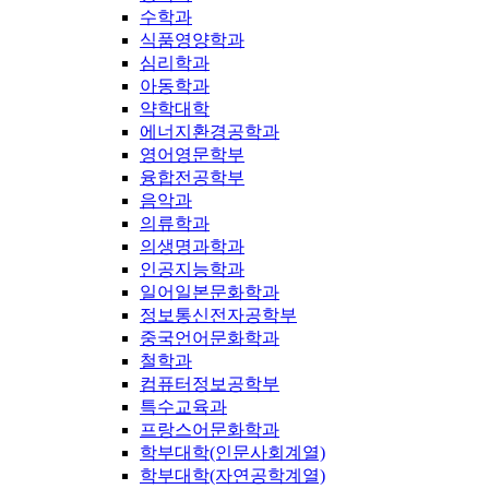
수학과
식품영양학과
심리학과
아동학과
약학대학
에너지환경공학과
영어영문학부
융합전공학부
음악과
의류학과
의생명과학과
인공지능학과
일어일본문화학과
정보통신전자공학부
중국언어문화학과
철학과
컴퓨터정보공학부
특수교육과
프랑스어문화학과
학부대학(인문사회계열)
학부대학(자연공학계열)