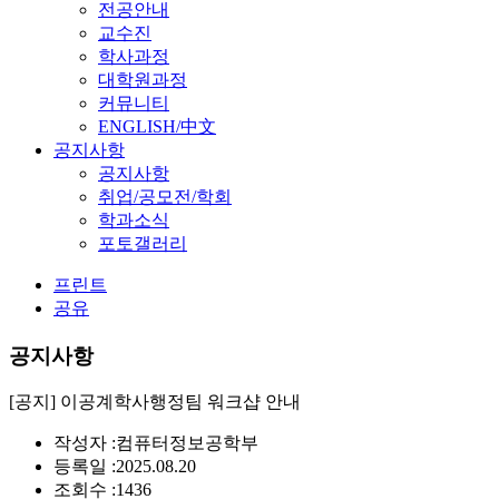
전공안내
교수진
학사과정
대학원과정
커뮤니티
ENGLISH/中文
공지사항
공지사항
취업/공모전/학회
학과소식
포토갤러리
프린트
공유
공지사항
[공지] 이공계학사행정팀 워크샵 안내
작성자 :
컴퓨터정보공학부
등록일 :
2025.08.20
조회수 :
1436