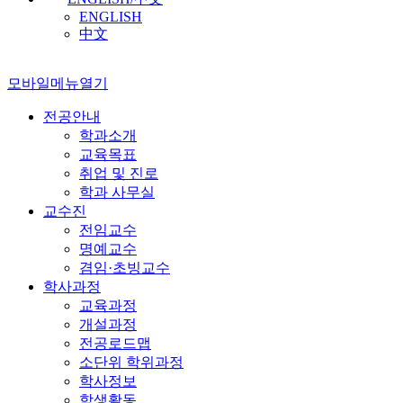
ENGLISH
中文
모바일메뉴열기
전공안내
학과소개
교육목표
취업 및 진로
학과 사무실
교수진
전임교수
명예교수
겸임·초빙교수
학사과정
교육과정
개설과정
전공로드맵
소단위 학위과정
학사정보
학생활동