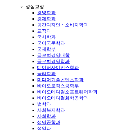
성심교정
경영학과
경제학과
공간디자인ㆍ소비자학과
교직과
국사학과
국어국문학과
국제학부
글로벌경영대학
글로벌경영학과
데이터사이언스학과
물리학과
미디어기술콘텐츠학과
바이오로직스공학부
바이오메디컬소프트웨어학과
바이오메디컬화학공학과
법학과
사회복지학과
사회학과
생명공학과
성악과