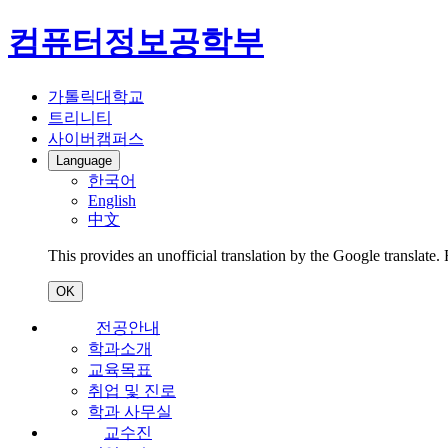
컴퓨터정보공학부
가톨릭대학교
트리니티
사이버캠퍼스
Language
한국어
English
中文
This provides an unofficial translation by the Google translate.
OK
전공안내
학과소개
교육목표
취업 및 진로
학과 사무실
교수진