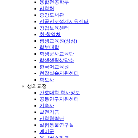
융합전공학부
입학처
중앙도서관
전공진로설계지원센터
창업보육센터
취·창업처
평생교육원(성심)
학부대학
학생군사교육단
학생생활상담소
한국어교육원
현장실습지원센터
학보사
성의교정
간호대학 학사정보
공동연구지원센터
기숙사
발전기금
산학협력단
실험동물연구실
예비군
옴니버스파크