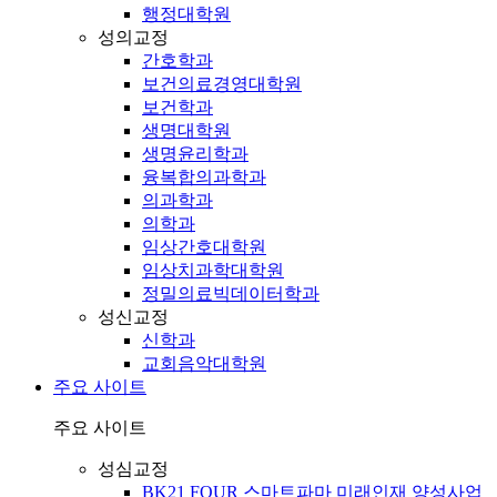
행정대학원
성의교정
간호학과
보건의료경영대학원
보건학과
생명대학원
생명윤리학과
융복합의과학과
의과학과
의학과
임상간호대학원
임상치과학대학원
정밀의료빅데이터학과
성신교정
신학과
교회음악대학원
주요 사이트
주요 사이트
성심교정
BK21 FOUR 스마트파마 미래인재 양성사업