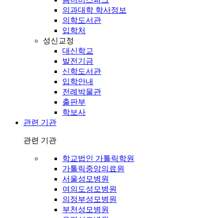
의과대학 학사정보
의학도서관
입학처
성신교정
대신학교
발전기금
신학도서관
입학안내
전례박물관
출판부
학보사
관련 기관
관련 기관
학교법인 가톨릭학원
가톨릭중앙의료원
서울성모병원
여의도성모병원
의정부성모병원
부천성모병원