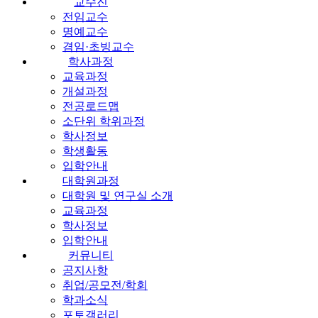
교수진
전임교수
명예교수
겸임·초빙교수
학사과정
교육과정
개설과정
전공로드맵
소단위 학위과정
학사정보
학생활동
입학안내
대학원과정
대학원 및 연구실 소개
교육과정
학사정보
입학안내
커뮤니티
공지사항
취업/공모전/학회
학과소식
포토갤러리