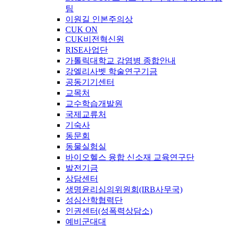
팀
이원길 인본주의상
CUK ON
CUK비전혁신원
RISE사업단
가톨릭대학교 감염병 종합안내
강엘리사벳 학술연구기금
공동기기센터
교목처
교수학습개발원
국제교류처
기숙사
동문회
동물실험실
바이오헬스 융합 신소재 교육연구단
발전기금
상담센터
생명윤리심의위원회(IRB사무국)
성심산학협력단
인권센터(성폭력상담소)
예비군대대