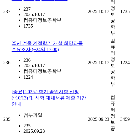
터
정
237
237
2025.10.17
1735
2025.10.17
보
컴퓨터정보공학부
공
1735
학
부
컴
25년 겨울 계절학기 개설 희망과목
퓨
수요조사 (~24일 17:00)
터
정
236
236
2025.10.17
1224
2025.10.17
보
컴퓨터정보공학부
공
1224
학
부
[중요] 2025-2학기 졸업시험 신청
컴
(~10/13) 및 시험 대체서류 제출 기간
퓨
안내
터
첨부파일
정
235
2025.09.23
3459
보
235
공
2025.09.23