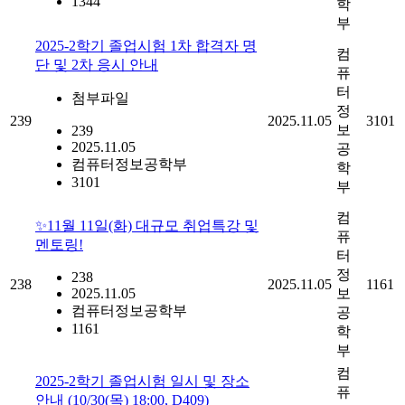
1344
학
부
2025-2학기 졸업시험 1차 합격자 명
컴
단 및 2차 응시 안내
퓨
터
첨부파일
정
239
2025.11.05
3101
보
239
2025.11.05
공
컴퓨터정보공학부
학
3101
부
컴
✨11월 11일(화) 대규모 취업특강 및
퓨
멘토링!
터
정
238
238
2025.11.05
1161
2025.11.05
보
컴퓨터정보공학부
공
1161
학
부
컴
2025-2학기 졸업시험 일시 및 장소
퓨
안내 (10/30(목) 18:00, D409)