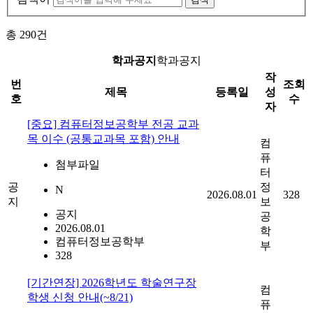
총
290
건
학과공지
학과공지
작
번
조회
제목
등록일
성
호
수
자
[중요] 컴퓨터정보공학부 전공 교과
목 이수 (공통교과목 포함) 안내
컴
퓨
첨부파일
터
공
정
N
2026.08.01
328
지
보
공지
공
2026.08.01
학
컴퓨터정보공학부
부
328
[기간연장] 2026학년도 학술연구장
컴
학생 신청 안내(~8/21)
퓨