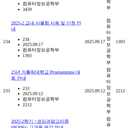
학
컴퓨터정보공학부
부
3459
컴
2025-2 교내 사물함 사용 및 신청 안
퓨
내
터
정
234
234
2025.09.17
1393
2025.09.17
보
컴퓨터정보공학부
공
1393
학
부
컴
25년 가톨릭대학교 Programming 대
퓨
회 안내
터
정
233
233
2025.09.12
2212
2025.09.12
보
컴퓨터정보공학부
공
2212
학
부
컴
2025-2학기 <코딩과알고리즘
퓨
(06308)> 교과목 폐강 안내