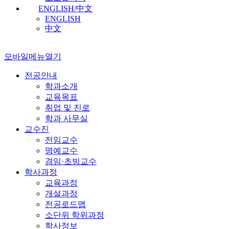
ENGLISH/中文
ENGLISH
中文
모바일메뉴열기
전공안내
학과소개
교육목표
취업 및 진로
학과 사무실
교수진
전임교수
명예교수
겸임·초빙교수
학사과정
교육과정
개설과정
전공로드맵
소단위 학위과정
학사정보