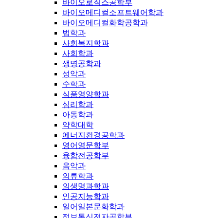
바이오로직스공학부
바이오메디컬소프트웨어학과
바이오메디컬화학공학과
법학과
사회복지학과
사회학과
생명공학과
성악과
수학과
식품영양학과
심리학과
아동학과
약학대학
에너지환경공학과
영어영문학부
융합전공학부
음악과
의류학과
의생명과학과
인공지능학과
일어일본문화학과
정보통신전자공학부