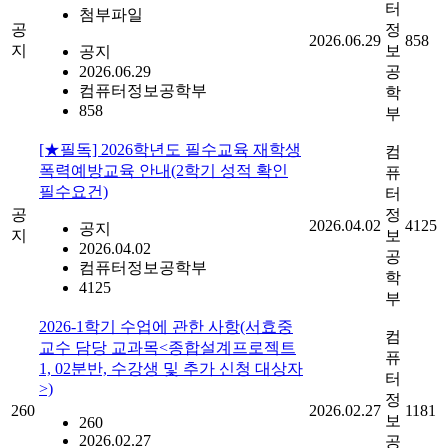
터
첨부파일
공
정
2026.06.29
858
지
보
공지
2026.06.29
공
컴퓨터정보공학부
학
858
부
[★필독] 2026학년도 필수교육 재학생
컴
폭력예방교육 안내(2학기 성적 확인
퓨
필수요건)
터
공
정
2026.04.02
4125
공지
지
보
2026.04.02
공
컴퓨터정보공학부
학
4125
부
2026-1학기 수업에 관한 사항(서효중
컴
교수 담당 교과목<종합설계프로젝트
퓨
1, 02분반, 수강생 및 추가 신청 대상자
터
>)
정
260
2026.02.27
1181
보
260
2026.02.27
공