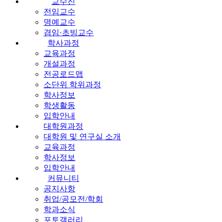
교수진
전임교수
명예교수
겸임·초빙교수
학사과정
교육과정
개설과정
전공로드맵
소단위 학위과정
학사정보
학생활동
입학안내
대학원과정
대학원 및 연구실 소개
교육과정
학사정보
입학안내
커뮤니티
공지사항
취업/공모전/학회
학과소식
포토갤러리