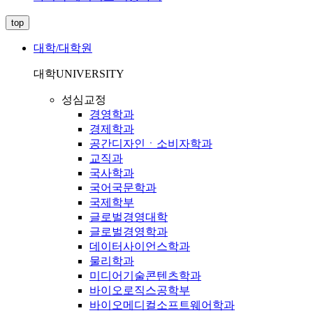
top
대학/대학원
대학
UNIVERSITY
성심교정
경영학과
경제학과
공간디자인ㆍ소비자학과
교직과
국사학과
국어국문학과
국제학부
글로벌경영대학
글로벌경영학과
데이터사이언스학과
물리학과
미디어기술콘텐츠학과
바이오로직스공학부
바이오메디컬소프트웨어학과