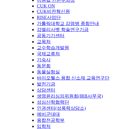
이원길 인본주의상
CUK ON
CUK비전혁신원
RISE사업단
가톨릭대학교 감염병 종합안내
강엘리사벳 학술연구기금
공동기기센터
교목처
교수학습개발원
국제교류처
기숙사
동문회
동물실험실
바이오헬스 융합 신소재 교육연구단
발전기금
상담센터
생명윤리심의위원회(IRB사무국)
성심산학협력단
인권센터(성폭력상담소)
예비군대대
융합전공학부
입학처