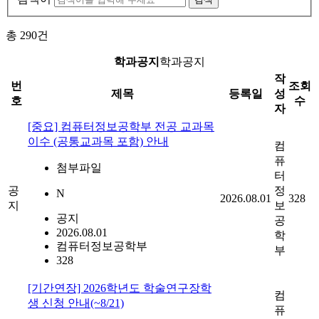
총
290
건
학과공지
학과공지
작
번
조회
제목
등록일
성
호
수
자
[중요] 컴퓨터정보공학부 전공 교과목
이수 (공통교과목 포함) 안내
컴
퓨
첨부파일
터
공
정
N
2026.08.01
328
지
보
공지
공
2026.08.01
학
컴퓨터정보공학부
부
328
[기간연장] 2026학년도 학술연구장학
컴
생 신청 안내(~8/21)
퓨