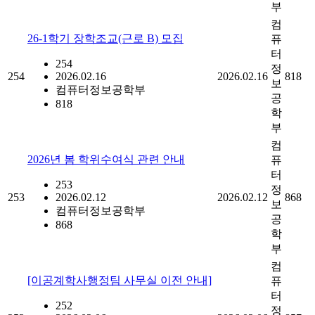
부
컴
26-1학기 장학조교(근로 B) 모집
퓨
터
254
정
254
2026.02.16
2026.02.16
818
보
컴퓨터정보공학부
공
818
학
부
컴
2026년 봄 학위수여식 관련 안내
퓨
터
253
정
253
2026.02.12
2026.02.12
868
보
컴퓨터정보공학부
공
868
학
부
컴
[이공계학사행정팀 사무실 이전 안내]
퓨
터
252
정