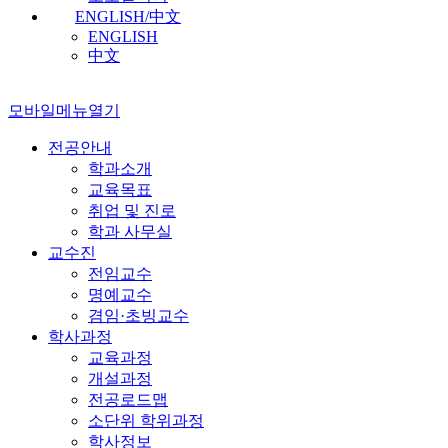
ENGLISH/中文
ENGLISH
中文
모바일메뉴열기
전공안내
학과소개
교육목표
취업 및 진로
학과 사무실
교수진
전임교수
명예교수
겸임·초빙교수
학사과정
교육과정
개설과정
전공로드맵
소단위 학위과정
학사정보