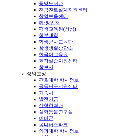
중앙도서관
전공진로설계지원센터
창업보육센터
취·창업처
평생교육원(성심)
학부대학
학생군사교육단
학생생활상담소
한국어교육원
현장실습지원센터
학보사
성의교정
간호대학 학사정보
공동연구지원센터
기숙사
발전기금
산학협력단
실험동물연구실
예비군
옴니버스파크
의과대학 학사정보