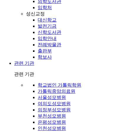
의학도서관
입학처
성신교정
대신학교
발전기금
신학도서관
입학안내
전례박물관
출판부
학보사
관련 기관
관련 기관
학교법인 가톨릭학원
가톨릭중앙의료원
서울성모병원
여의도성모병원
의정부성모병원
부천성모병원
은평성모병원
인천성모병원