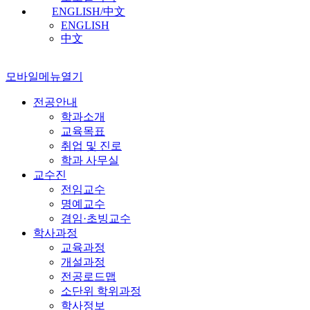
ENGLISH/中文
ENGLISH
中文
모바일메뉴열기
전공안내
학과소개
교육목표
취업 및 진로
학과 사무실
교수진
전임교수
명예교수
겸임·초빙교수
학사과정
교육과정
개설과정
전공로드맵
소단위 학위과정
학사정보