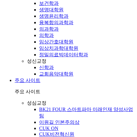
보건학과
생명대학원
생명윤리학과
융복합의과학과
의과학과
의학과
임상간호대학원
임상치과학대학원
정밀의료빅데이터학과
성신교정
신학과
교회음악대학원
주요 사이트
주요 사이트
성심교정
BK21 FOUR 스마트파마 미래인재 양성사업
팀
이원길 인본주의상
CUK ON
CUK비전혁신원