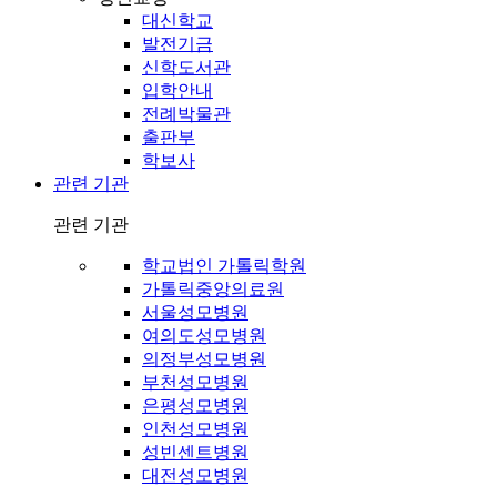
대신학교
발전기금
신학도서관
입학안내
전례박물관
출판부
학보사
관련 기관
관련 기관
학교법인 가톨릭학원
가톨릭중앙의료원
서울성모병원
여의도성모병원
의정부성모병원
부천성모병원
은평성모병원
인천성모병원
성빈센트병원
대전성모병원