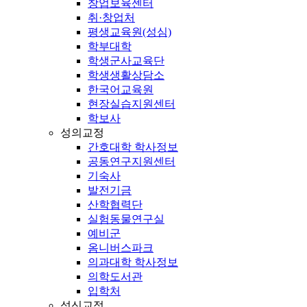
창업보육센터
취·창업처
평생교육원(성심)
학부대학
학생군사교육단
학생생활상담소
한국어교육원
현장실습지원센터
학보사
성의교정
간호대학 학사정보
공동연구지원센터
기숙사
발전기금
산학협력단
실험동물연구실
예비군
옴니버스파크
의과대학 학사정보
의학도서관
입학처
성신교정