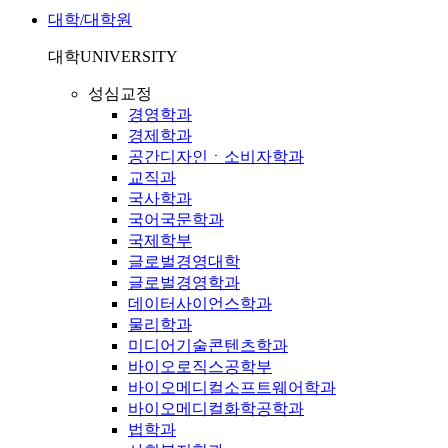
대학/대학원
대학
UNIVERSITY
성심교정
경영학과
경제학과
공간디자인ㆍ소비자학과
교직과
국사학과
국어국문학과
국제학부
글로벌경영대학
글로벌경영학과
데이터사이언스학과
물리학과
미디어기술콘텐츠학과
바이오로직스공학부
바이오메디컬소프트웨어학과
바이오메디컬화학공학과
법학과