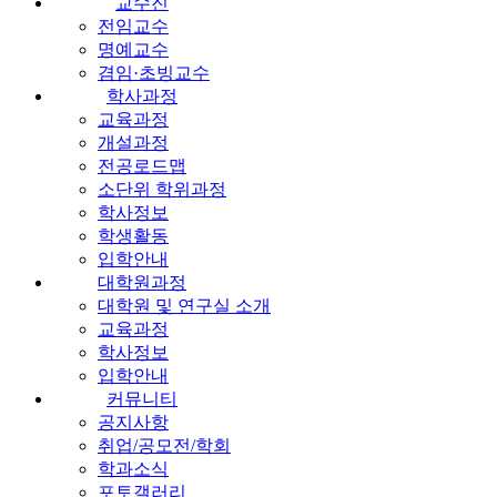
교수진
전임교수
명예교수
겸임·초빙교수
학사과정
교육과정
개설과정
전공로드맵
소단위 학위과정
학사정보
학생활동
입학안내
대학원과정
대학원 및 연구실 소개
교육과정
학사정보
입학안내
커뮤니티
공지사항
취업/공모전/학회
학과소식
포토갤러리