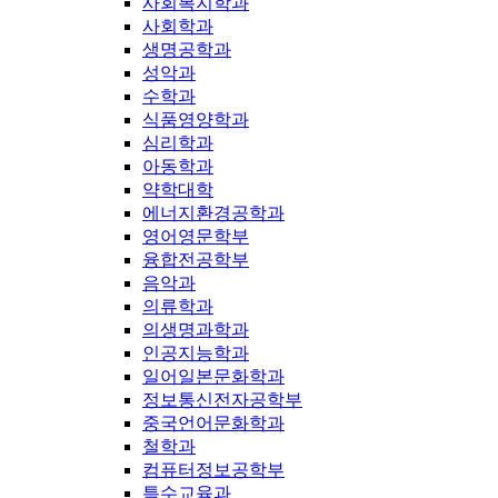
사회복지학과
사회학과
생명공학과
성악과
수학과
식품영양학과
심리학과
아동학과
약학대학
에너지환경공학과
영어영문학부
융합전공학부
음악과
의류학과
의생명과학과
인공지능학과
일어일본문화학과
정보통신전자공학부
중국언어문화학과
철학과
컴퓨터정보공학부
특수교육과