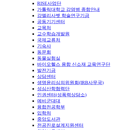
RISE사업단
가톨릭대학교 감염병 종합안내
강엘리사벳 학술연구기금
공동기기센터
교목처
교수학습개발원
국제교류처
기숙사
동문회
동물실험실
바이오헬스 융합 신소재 교육연구단
발전기금
상담센터
생명윤리심의위원회(IRB사무국)
성심산학협력단
인권센터(성폭력상담소)
예비군대대
융합전공학부
입학처
중앙도서관
전공진로설계지원센터