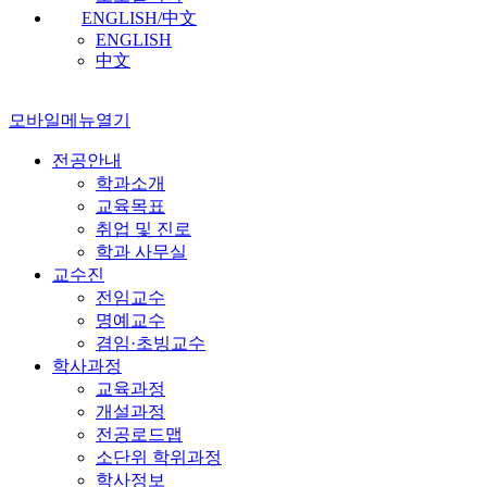
ENGLISH/中文
ENGLISH
中文
모바일메뉴열기
전공안내
학과소개
교육목표
취업 및 진로
학과 사무실
교수진
전임교수
명예교수
겸임·초빙교수
학사과정
교육과정
개설과정
전공로드맵
소단위 학위과정
학사정보