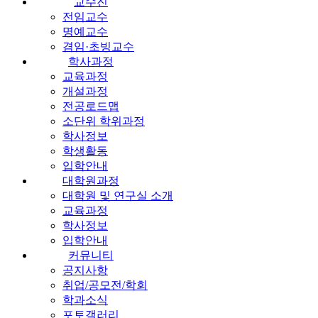
교수진
전임교수
명예교수
겸임·초빙교수
학사과정
교육과정
개설과정
전공로드맵
소단위 학위과정
학사정보
학생활동
입학안내
대학원과정
대학원 및 연구실 소개
교육과정
학사정보
입학안내
커뮤니티
공지사항
취업/공모전/학회
학과소식
포토갤러리