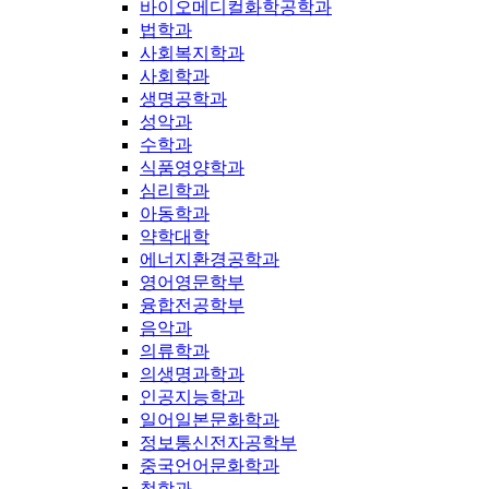
바이오메디컬화학공학과
법학과
사회복지학과
사회학과
생명공학과
성악과
수학과
식품영양학과
심리학과
아동학과
약학대학
에너지환경공학과
영어영문학부
융합전공학부
음악과
의류학과
의생명과학과
인공지능학과
일어일본문화학과
정보통신전자공학부
중국언어문화학과
철학과