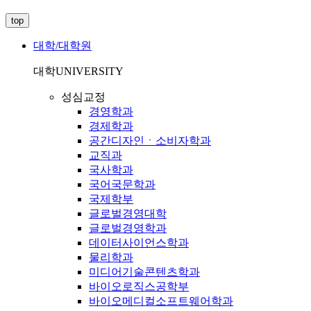
top
대학/대학원
대학
UNIVERSITY
성심교정
경영학과
경제학과
공간디자인ㆍ소비자학과
교직과
국사학과
국어국문학과
국제학부
글로벌경영대학
글로벌경영학과
데이터사이언스학과
물리학과
미디어기술콘텐츠학과
바이오로직스공학부
바이오메디컬소프트웨어학과