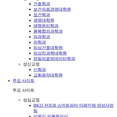
간호학과
보건의료경영대학원
보건학과
생명대학원
생명윤리학과
융복합의과학과
의과학과
의학과
임상간호대학원
임상치과학대학원
정밀의료빅데이터학과
성신교정
신학과
교회음악대학원
주요 사이트
주요 사이트
성심교정
BK21 FOUR 스마트파마 미래인재 양성사업
팀
이원길 인본주의상