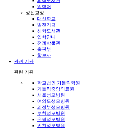
의학도서관
입학처
성신교정
대신학교
발전기금
신학도서관
입학안내
전례박물관
출판부
학보사
관련 기관
관련 기관
학교법인 가톨릭학원
가톨릭중앙의료원
서울성모병원
여의도성모병원
의정부성모병원
부천성모병원
은평성모병원
인천성모병원