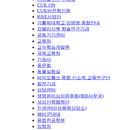
CUK ON
CUK비전혁신원
RISE사업단
가톨릭대학교 감염병 종합안내
강엘리사벳 학술연구기금
공동기기센터
교목처
교수학습개발원
국제교류처
기숙사
동문회
동물실험실
바이오헬스 융합 신소재 교육연구단
발전기금
상담센터
생명윤리심의위원회(IRB사무국)
성심산학협력단
인권센터(성폭력상담소)
예비군대대
융합전공학부
입학처