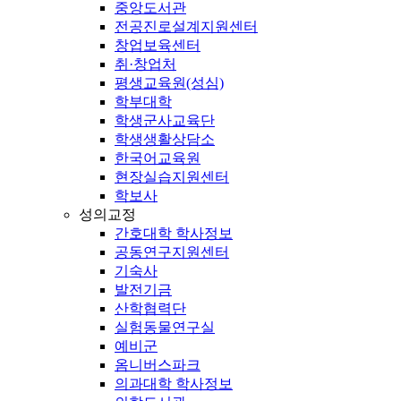
중앙도서관
전공진로설계지원센터
창업보육센터
취·창업처
평생교육원(성심)
학부대학
학생군사교육단
학생생활상담소
한국어교육원
현장실습지원센터
학보사
성의교정
간호대학 학사정보
공동연구지원센터
기숙사
발전기금
산학협력단
실험동물연구실
예비군
옴니버스파크
의과대학 학사정보